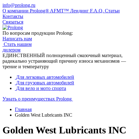
info@prolong.ru
О компании
Prolong® AFMT™
Лендинг
F.A.Q.
Статьи
Контакты
Связаться
По вопросам продукции Prolong:
Написать нам
Стать нашим
дилером
ЕДИНСТВЕННЫЙ полноценный смазочный материал,
радикально устраняющий причину износа механизмов —
трение и температуру
Для легковых автомобилей
Для грузовых автомобилей
Для вело и мото спорта
Узнать
о преимуществах Prolong
Главная
Golden West Lubricants INC
Golden West Lubricants INC