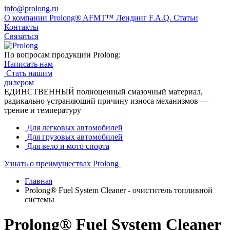
info@prolong.ru
О компании
Prolong® AFMT™
Лендинг
F.A.Q.
Статьи
Контакты
Связаться
По вопросам продукции Prolong:
Написать нам
Стать нашим
дилером
ЕДИНСТВЕННЫЙ полноценный смазочный материал,
радикально устраняющий причину износа механизмов —
трение и температуру
Для легковых автомобилей
Для грузовых автомобилей
Для вело и мото спорта
Узнать
о преимуществах Prolong
Главная
Prolong® Fuel System Cleaner - очиститель топливной
системы
Prolong® Fuel System Cleaner